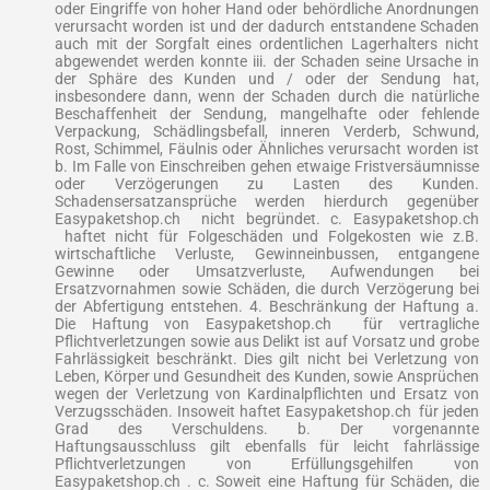
oder Eingriffe von hoher Hand oder behördliche Anordnungen
verursacht worden ist und der dadurch entstandene Schaden
auch mit der Sorgfalt eines ordentlichen Lagerhalters nicht
abgewendet werden konnte iii. der Schaden seine Ursache in
der Sphäre des Kunden und / oder der Sendung hat,
insbesondere dann, wenn der Schaden durch die natürliche
Beschaffenheit der Sendung, mangelhafte oder fehlende
Verpackung, Schädlingsbefall, inneren Verderb, Schwund,
Rost, Schimmel, Fäulnis oder Ähnliches verursacht worden ist
b. Im Falle von Einschreiben gehen etwaige Fristversäumnisse
oder Verzögerungen zu Lasten des Kunden.
Schadensersatzansprüche werden hierdurch gegenüber
Easypaketshop.ch nicht begründet. c. Easypaketshop.ch
haftet nicht für Folgeschäden und Folgekosten wie z.B.
wirtschaftliche Verluste, Gewinneinbussen, entgangene
Gewinne oder Umsatzverluste, Aufwendungen bei
Ersatzvornahmen sowie Schäden, die durch Verzögerung bei
der Abfertigung entstehen. 4. Beschränkung der Haftung a.
Die Haftung von Easypaketshop.ch für vertragliche
Pflichtverletzungen sowie aus Delikt ist auf Vorsatz und grobe
Fahrlässigkeit beschränkt. Dies gilt nicht bei Verletzung von
Leben, Körper und Gesundheit des Kunden, sowie Ansprüchen
wegen der Verletzung von Kardinalpflichten und Ersatz von
Verzugsschäden. Insoweit haftet Easypaketshop.ch für jeden
Grad des Verschuldens. b. Der vorgenannte
Haftungsausschluss gilt ebenfalls für leicht fahrlässige
Pflichtverletzungen von Erfüllungsgehilfen von
Easypaketshop.ch . c. Soweit eine Haftung für Schäden, die