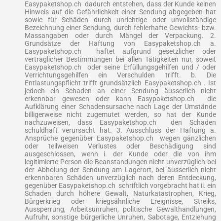
Easypaketshop.ch dadurch entstehen, dass der Kunde keinen
Hinweis auf die Gefährlichkeit einer Sendung abgegeben hat
sowie für Schäden durch unrichtige oder unvollständige
Bezeichnung einer Sendung, durch fehlerhafte Gewichts- bzw.
Massangaben oder durch Mängel der Verpackung. 2.
Grundsätze der Haftung von Easypaketshop.ch a.
Easypaketshop.ch haftet aufgrund gesetzlicher oder
vertraglicher Bestimmungen bei allen Tätigkeiten nur, soweit
Easypaketshop.ch oder seine Erfüllungsgehilfen und / oder
Verrichtungsgehilfen ein Verschulden trifft. b. Die
Entlastungspflicht trifft grundsätzlich Easypaketshop.ch . Ist
jedoch ein Schaden an einer Sendung äusserlich nicht
erkennbar gewesen oder kann Easypaketshop.ch die
Aufklärung einer Schadensursache nach Lage der Umstände
billigerweise nicht zugemutet werden, so hat der Kunde
nachzuweisen, dass Easypaketshop.ch den Schaden
schuldhaft verursacht hat. 3. Ausschluss der Haftung a.
Ansprüche gegenüber Easypaketshop.ch wegen gänzlichen
oder teilweisen Verlustes oder Beschädigung sind
ausgeschlossen, wenn i. der Kunde oder die von ihm
legitimierte Person die Beanstandungen nicht unverzüglich bei
der Abholung der Sendung am Lagerort, bei äusserlich nicht
erkennbaren Schäden unverzüglich nach deren Entdeckung,
gegenüber Easypaketshop.ch schriftlich vorgebracht hat ii. ein
Schaden durch höhere Gewalt, Naturkatastrophen, Krieg,
Bürgerkrieg oder kriegsähnliche Ereignisse, Streiks,
Aussperrung, Arbeitsunruhen, politische Gewalthandlungen,
Aufruhr, sonstige bürgerliche Unruhen, Sabotage, Entziehung