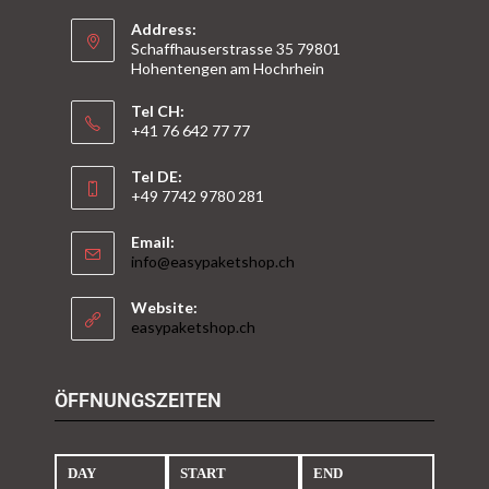
Address:
Schaffhauserstrasse 35 79801
Hohentengen am Hochrhein
Tel CH:
+41 76 642 77 77
Tel DE:
+49 7742 9780 281
Email:
info@easypaketshop.ch
Website:
easypaketshop.ch
ÖFFNUNGSZEITEN
DAY
START
END