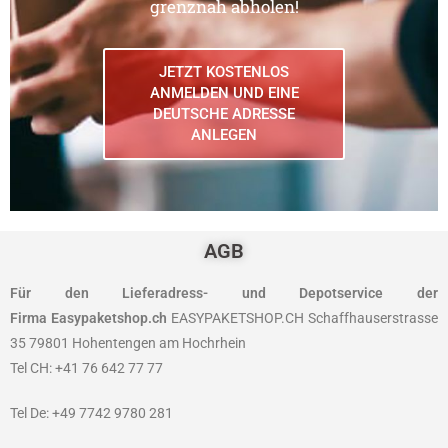
grenznah abholen!
JETZT KOSTENLOS
ANMELDEN UND EINE
DEUTSCHE ADRESSE
ANLEGEN
AGB
Für den Lieferadress- und Depotservice der
Firma
Easypaketshop.ch
EASYPAKETSHOP.CH Schaffhauserstrasse
35 79801 Hohentengen am Hochrhein
Tel CH: +41 76 642 77 77
Tel De: +49 7742 9780 281