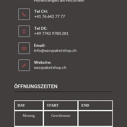
Hohentengen am Hochrhein
Tel CH:
+41 76 642 77 77
Tel DE:
+49 7742 9780 281
Email:
info@easypaketshop.ch
Website:
easypaketshop.ch
ÖFFNUNGSZEITEN
DAY
START
END
Montag
Geschlossen